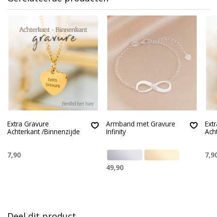
Extra Gravure
Armband met Gravure
Ext
Achterkant /Binnenzijde
Infinity
Ach
7,90
7,9
49,90
Deel dit product