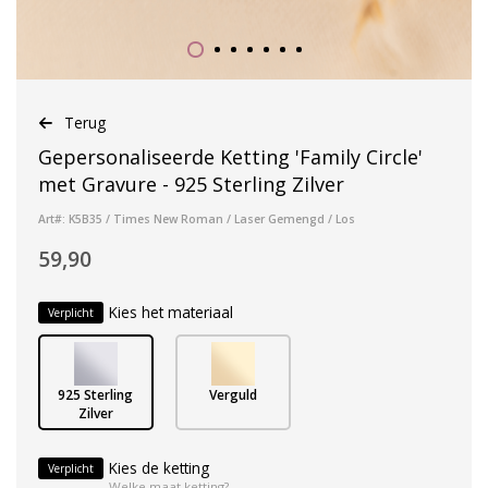
Terug
Gepersonaliseerde Ketting 'Family Circle'
met Gravure - 925 Sterling Zilver
Art#: K5B35 / Times New Roman / Laser Gemengd / Los
59,90
Kies het materiaal
Verplicht
925 Sterling
Verguld
Zilver
Kies de ketting
Verplicht
Welke maat ketting?