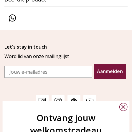
Let's stay in touch
Word lid van onze mailinglijst
Email
Aanmelden
Ontvang jouw
Klantenservice
KAYA Sieraden
welkomstcadeau
Bellen of WhatsApp Ma-Vr
Veelgestelde vragen