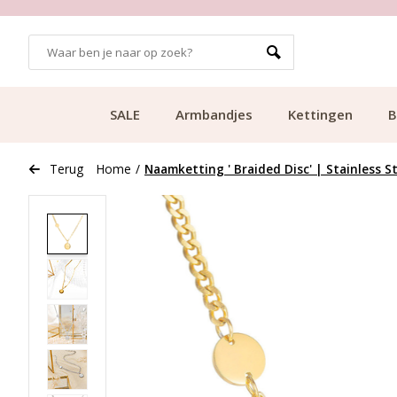
GRATIS BEZORGING VANAF €49.99
SALE
Armbandjes
Kettingen
B
Terug
Home
/
Naamketting ' Braided Disc' | Stainless S