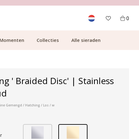
700.000+ TEVREDEN KLANTEN
0
Momenten
Collecties
Alle sieraden
g ' Braided Disc' | Stainless
ud
ine Gemengd / Hatching / Los / w
r