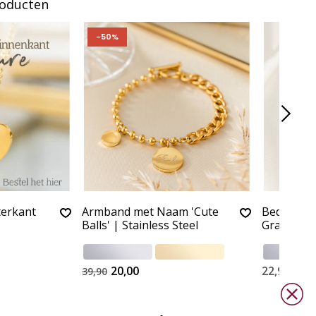
roducten
-50%
terkant
Armband met Naam 'Cute
Bedelarmb
Balls' | Stainless Steel
Gravure | 
20,00
22,90
39,90