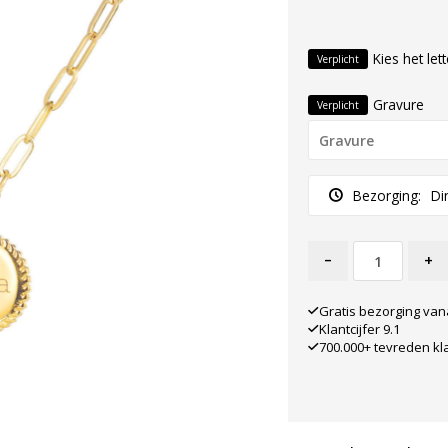
Kies het let
Verplicht
Gravure
Verplicht
Bezorging:
Di
-
+
Gratis bezorging van
Klantcijfer 9.1
700.000+ tevreden kl