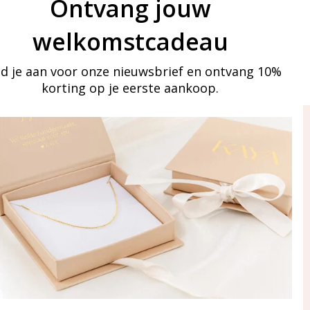
Ontvang jouw
welkomstcadeau
d je aan voor onze nieuwsbrief en ontvang 10%
korting op je eerste aankoop.
ay in touch
an onze mailinglijst
Aanmelden
eraden
of WhatsApp Ma-Vr
09:00-17:00