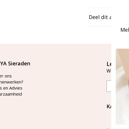
Deel dit artikel
Mel
YA Sieraden
Let's st
Word lid v
er ons
menwerken?
Email
s en Advies
urzaamheid
KAYA Si
Bellen 
tussen 