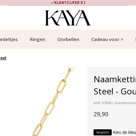
KLANTCIJFER 9.1
edeltjes
Ringen
Oorbellen
Cadeau voor >
teel
Naamkettin
Steel - Go
Art#: K7B60 / Graveermach
29,90
Kies de kleu
Verplicht