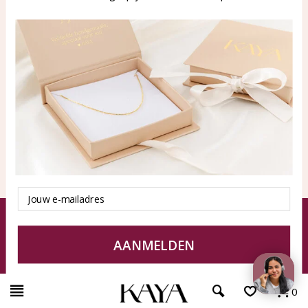
n.nl
Producten
KAYA Sieraden
Alle producten
Over ons
Nieuwe producten
Samenwerken?
Aanbiedingen
Tips en Advies
Duurzaamheid
Email
© KAYA Sieraden
Algemene voorwaarden
Disclaimer
Privacy Policy
Sitemap
AANMELDEN
0