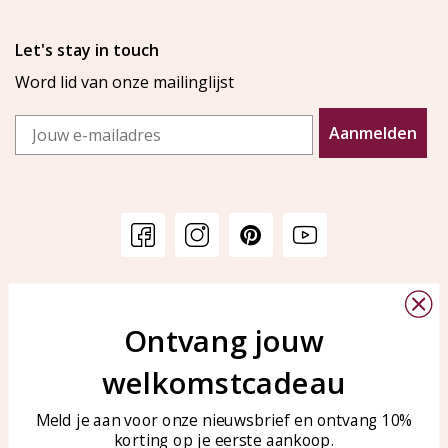
Let's stay in touch
Word lid van onze mailinglijst
Email
Aanmelden
Klantenservice
KAYA Sieraden
Bellen of WhatsApp Ma-Vr
Ontvang jouw
Veelgestelde vragen
tussen 09:00-17:00
Sieraden onderhouden
welkomstcadeau
Tel: 0850003187
Blog
WhatsApp: 0850003187
Meld je aan voor onze nieuwsbrief en ontvang 10%
klantenservice@kayasierade
korting op je eerste aankoop.