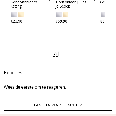
Geboortebloem
'Horizontaal' | Kies
Geboorte
Ketting
je Bedels
€23,90
€59,90
€54,90
Reacties
Wees de eerste om te reageren...
LAAT EEN REACTIE ACHTER