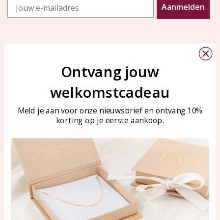
Email
Aanmelden
Ontvang jouw
welkomstcadeau
Klantenservice
KAYA Sieraden
Bellen of WhatsApp Ma-Vr
Veelgestelde vragen
Meld je aan voor onze nieuwsbrief en ontvang 10%
tussen 09:00-17:00
korting op je eerste aankoop.
Sieraden onderhouden
Tel: 0850003187
Blog
WhatsApp: 0850003187
klantenservice@kayasierade
n.nl
Producten
KAYA Sieraden
Alle producten
Over ons