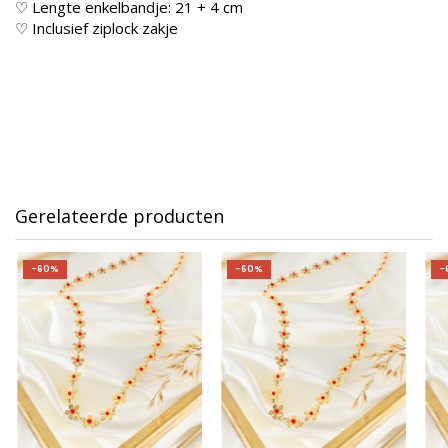
♡ Lengte enkelbandje: 21 + 4 cm
♡ Inclusief ziplock zakje
Gerelateerde producten
-60%
-60%
-