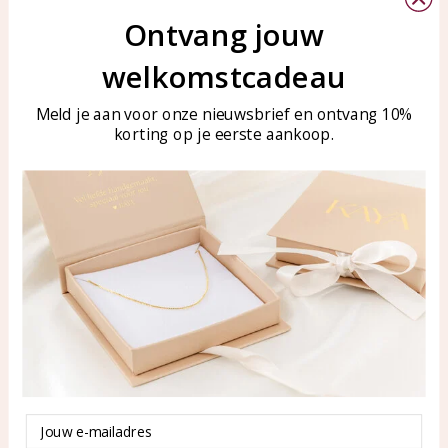
Ontvang jouw
welkomstcadeau
Klantenservice
KAYA Sieraden
Bellen of WhatsApp Ma-Vr
Veelgestelde vragen
Meld je aan voor onze nieuwsbrief en ontvang 10%
tussen 09:00-17:00
korting op je eerste aankoop.
Sieraden onderhouden
Tel: 0850003187
Blog
WhatsApp: 0850003187
klantenservice@kayasierade
n.nl
Producten
KAYA Sieraden
Alle producten
Over ons
Nieuwe producten
Samenwerken?
Aanbiedingen
Tips en Advies
Email
Duurzaamheid