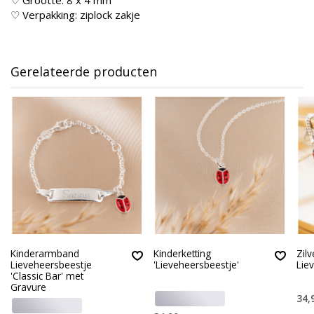
♡ Verpakking: ziplock zakje
Gerelateerde producten
Kinderarmband
Kinderketting
Zil
Lieveheersbeestje
'Lieveheersbeestje'
Lie
'Classic Bar' met
Gravure
34,