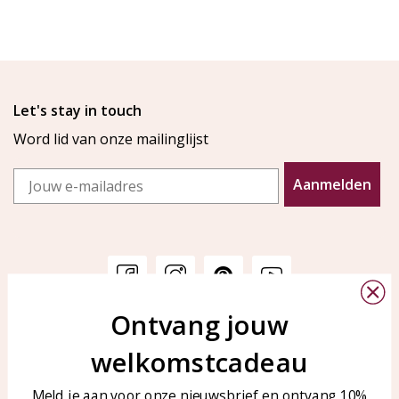
Let's stay in touch
Word lid van onze mailinglijst
Email
Aanmelden
Ontvang jouw
Klantenservice
KAYA Sieraden
welkomstcadeau
Bellen of WhatsApp Ma-Vr
Veelgestelde vragen
tussen 09:00-17:00
Sieraden onderhouden
Meld je aan voor onze nieuwsbrief en ontvang 10%