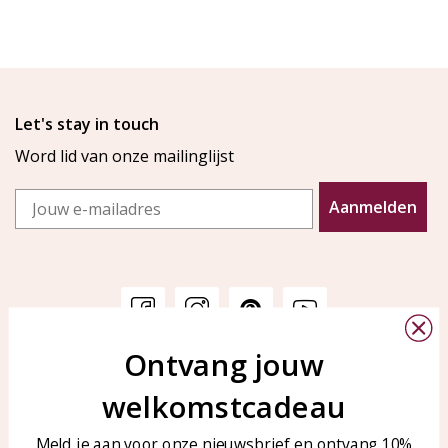
Let's stay in touch
Word lid van onze mailinglijst
Email
Aanmelden
Ontvang jouw
Klantenservice
KAYA Sieraden
welkomstcadeau
Bellen of WhatsApp Ma-Vr
Veelgestelde vragen
tussen 09:00-17:00
Sieraden onderhouden
Meld je aan voor onze nieuwsbrief en ontvang 10%