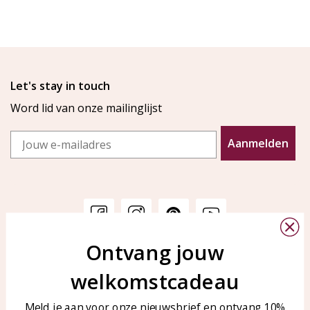
Let's stay in touch
Word lid van onze mailinglijst
Email
Aanmelden
Ontvang jouw
Klantenservice
KAYA Sieraden
welkomstcadeau
Bellen of WhatsApp Ma-Vr
Veelgestelde vragen
tussen 09:00-17:00
Sieraden onderhouden
Meld je aan voor onze nieuwsbrief en ontvang 10%