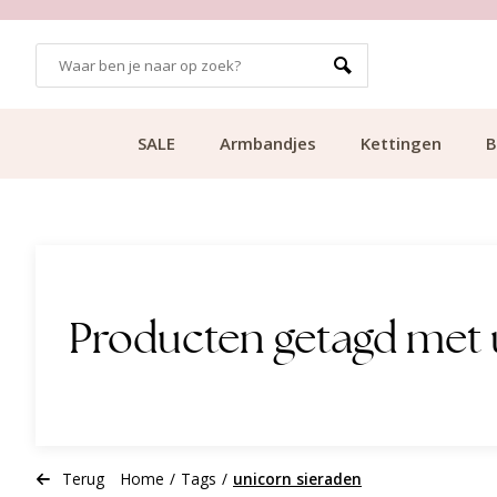
GRATIS BEZORGING VANAF €49.99
SALE
Armbandjes
Kettingen
B
Producten getagd met 
Terug
Home
/
Tags
/
unicorn sieraden