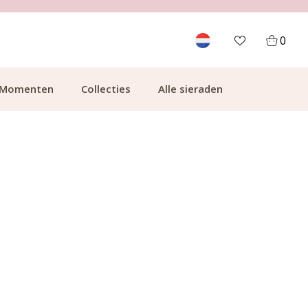
700.000+ TEVREDEN KLANTEN
0
Momenten
Collecties
Alle sieraden