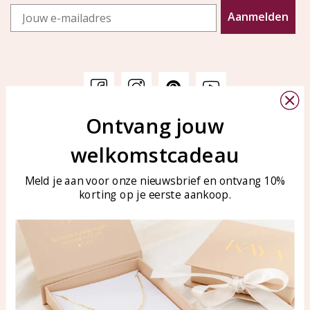
Email
Aanmelden
Ontvang jouw
Klantenservice
KAYA Sieraden
welkomstcadeau
Bellen of WhatsApp Ma-Vr
Veelgestelde vragen
tussen 09:00-17:00
Sieraden onderhouden
Meld je aan voor onze nieuwsbrief en ontvang 10%
Tel: 0850003187
korting op je eerste aankoop.
Blog
WhatsApp: 0850003187
klantenservice@kayasierade
n.nl
Producten
KAYA Sieraden