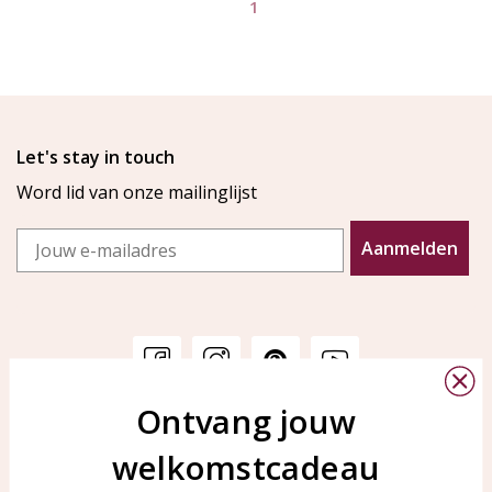
1
Let's stay in touch
Word lid van onze mailinglijst
Email
Aanmelden
Ontvang jouw
Klantenservice
KAYA Sieraden
welkomstcadeau
Bellen of WhatsApp Ma-Vr
Veelgestelde vragen
tussen 09:00-17:00