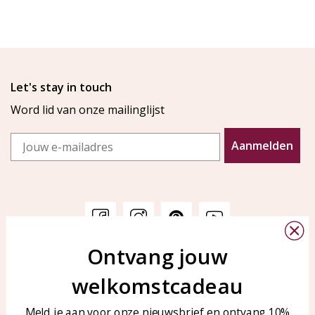
Let's stay in touch
Word lid van onze mailinglijst
Email
Aanmelden
Ontvang jouw
Klantenservice
KAYA Sieraden
welkomstcadeau
Bellen of WhatsApp Ma-Vr
Veelgestelde vragen
tussen 09:00-17:00
Sieraden onderhouden
Meld je aan voor onze nieuwsbrief en ontvang 10%