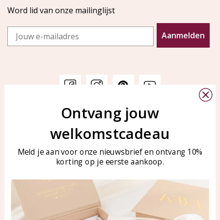
Word lid van onze mailinglijst
Email
Aanmelden
Ontvang jouw
Klantenservice
KAYA Sieraden
welkomstcadeau
Bellen of WhatsApp Ma-Vr
Veelgestelde vragen
tussen 09:00-17:00
Sieraden onderhouden
Meld je aan voor onze nieuwsbrief en ontvang 10%
Tel: 0850003187
korting op je eerste aankoop.
Blog
WhatsApp: 0850003187
klantenservice@kayasierade
n.nl