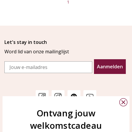
1
Let's stay in touch
Word lid van onze mailinglijst
Email
Aanmelden
Ontvang jouw
Klantenservice
KAYA Sieraden
welkomstcadeau
Bellen of WhatsApp Ma-Vr
Veelgestelde vragen
tussen 09:00-17:00