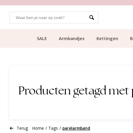
GRATIS BEZORGING VANAF €49.99
SALE
Armbandjes
Kettingen
B
Producten getagd met
Terug
Home
/
Tags
/
parelarmband