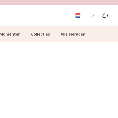
700.000+ TEVREDEN KLANTEN
0
Momenten
Collecties
Alle sieraden