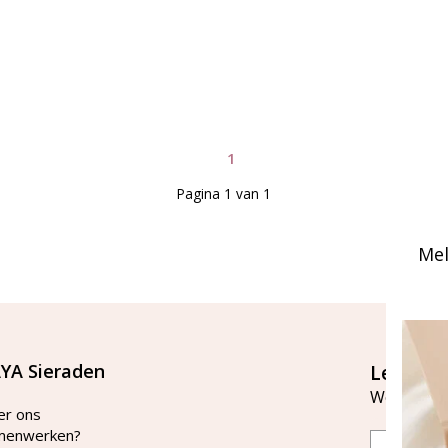
1
Pagina 1 van 1
Mel
YA Sieraden
Let's st
Word lid v
er ons
menwerken?
Email