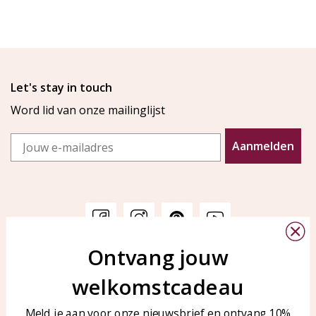
Let's stay in touch
Word lid van onze mailinglijst
Email
Aanmelden
Ontvang jouw
Klantenservice
KAYA Sieraden
welkomstcadeau
Bellen of WhatsApp Ma-Vr
Veelgestelde vragen
tussen 09:00-17:00
Sieraden onderhouden
Meld je aan voor onze nieuwsbrief en ontvang 10%