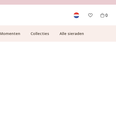
700.000+ TEVREDEN KLANTEN
0
Momenten
Collecties
Alle sieraden