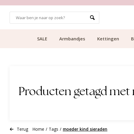
GRATIS BEZORGING VANAF €49.99
SALE
Armbandjes
Kettingen
B
Producten getagd met 
Terug
Home
/
Tags
/
moeder kind sieraden