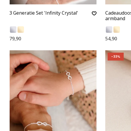
3 Generatie Set 'Infinity Crystal'
Cadeaudoosj
armband
79,90
54,90
-33%