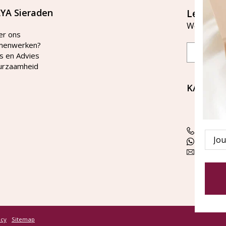
YA Sieraden
Let's st
Word lid v
er ons
menwerken?
Email
s en Advies
urzaamheid
KAYA Si
Bellen 
tussen 
Tel: 08
Emai
WhatsA
klanten
icy
Sitemap