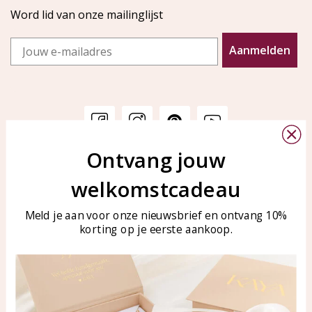
Word lid van onze mailinglijst
Email
Aanmelden
Ontvang jouw
Klantenservice
KAYA Sieraden
welkomstcadeau
Bellen of WhatsApp Ma-Vr
Veelgestelde vragen
tussen 09:00-17:00
Sieraden onderhouden
Meld je aan voor onze nieuwsbrief en ontvang 10%
Tel: 0850003187
korting op je eerste aankoop.
Blog
WhatsApp: 0850003187
klantenservice@kayasierade
n.nl