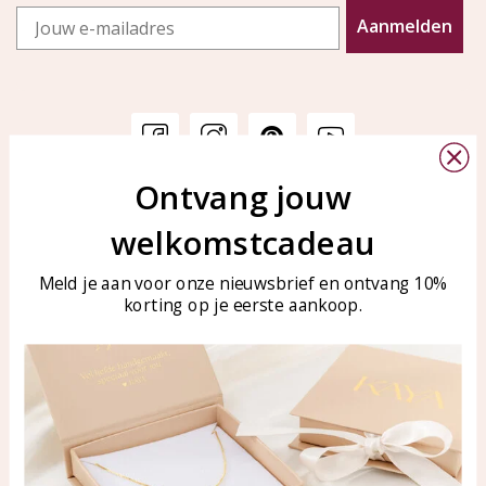
Email
Aanmelden
Ontvang jouw
Klantenservice
KAYA Sieraden
welkomstcadeau
Bellen of WhatsApp Ma-Vr
Veelgestelde vragen
tussen 09:00-17:00
Sieraden onderhouden
Meld je aan voor onze nieuwsbrief en ontvang 10%
Tel: 0850003187
korting op je eerste aankoop.
Blog
WhatsApp: 0850003187
klantenservice@kayasierade
n.nl
Producten
KAYA Sieraden