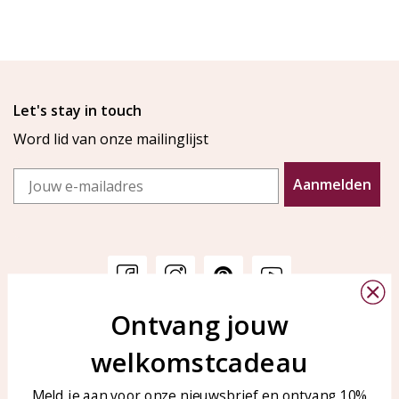
Let's stay in touch
Word lid van onze mailinglijst
Email
Aanmelden
Ontvang jouw
Klantenservice
KAYA Sieraden
welkomstcadeau
Bellen of WhatsApp Ma-Vr
Veelgestelde vragen
tussen 09:00-17:00
Sieraden onderhouden
Meld je aan voor onze nieuwsbrief en ontvang 10%