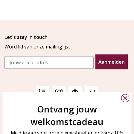
Let's stay in touch
Word lid van onze mailinglijst
Email
Aanmelden
Ontvang jouw
Klantenservice
KAYA Sieraden
welkomstcadeau
Bellen of WhatsApp Ma-Vr
Veelgestelde vragen
tussen 09:00-17:00
Sieraden onderhouden
Meld je aan voor onze nieuwsbrief en ontvang 10%