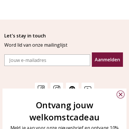
Let's stay in touch
Word lid van onze mailinglijst
Email
Aanmelden
Ontvang jouw
Klantenservice
KAYA Sieraden
welkomstcadeau
Bellen of WhatsApp Ma-Vr
Veelgestelde vragen
tussen 09:00-17:00
Sieraden onderhouden
Meld je aan voor onze nieuwsbrief en ontvang 10%