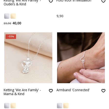
Ketting 'We Are Family' -
Foto voor in Medaillon
Ouders & Kind
9,90
40,00
59,90
-33%
Ketting 'We Are Family' -
Armband 'Connected'
Mama & Kind