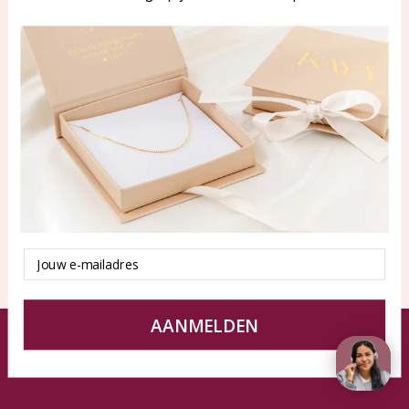
WhatsApp: 0850003187
klantenservice@kayasierade
n.nl
Producten
KAYA Sieraden
Alle producten
Over ons
Nieuwe producten
Samenwerken?
Aanbiedingen
Tips en Advies
Duurzaamheid
Email
AANMELDEN
© KAYA Sieraden
Algemene voorwaarden
Disclaimer
Privacy Policy
Sitemap