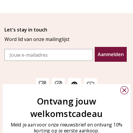
Let's stay in touch
Word lid van onze mailinglijst
Email
Aanmelden
Ontvang jouw
Klantenservice
KAYA Sieraden
welkomstcadeau
Bellen of WhatsApp Ma-Vr
Veelgestelde vragen
tussen 09:00-17:00
Sieraden onderhouden
Meld je aan voor onze nieuwsbrief en ontvang 10%
Tel: 0850003187
korting op je eerste aankoop.
Blog