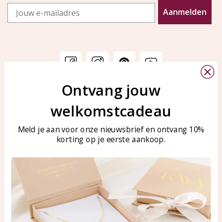
Email
Aanmelden
Ontvang jouw
Klantenservice
KAYA Sieraden
welkomstcadeau
Bellen of WhatsApp Ma-Vr
Veelgestelde vragen
tussen 09:00-17:00
Sieraden onderhouden
Meld je aan voor onze nieuwsbrief en ontvang 10%
Tel: 0850003187
korting op je eerste aankoop.
Blog
WhatsApp: 0850003187
klantenservice@kayasierade
n.nl
Producten
KAYA Sieraden