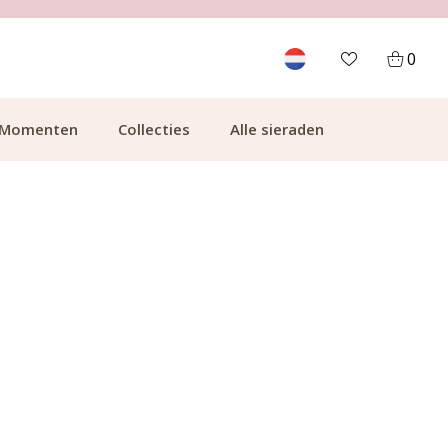
700.000+ TEVREDEN KLANTEN
0
Momenten
Collecties
Alle sieraden