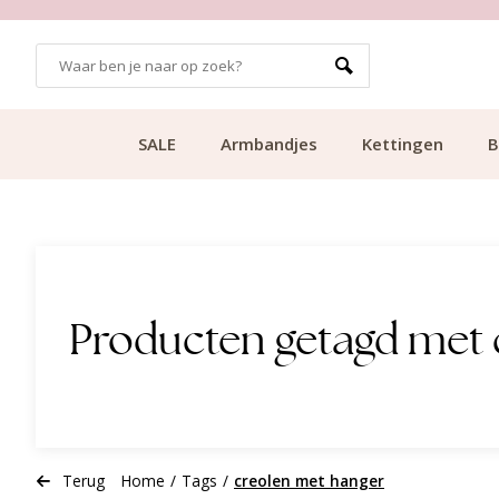
GRATIS BEZORGING VANAF €49.99
SALE
Armbandjes
Kettingen
B
Producten getagd met 
Terug
Home
/
Tags
/
creolen met hanger