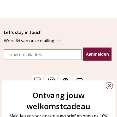
Let's stay in touch
Word lid van onze mailinglijst
Email
Aanmelden
Ontvang jouw
Klantenservice
KAYA Sieraden
welkomstcadeau
Bellen of WhatsApp Ma-Vr
Veelgestelde vragen
tussen 09:00-17:00
Sieraden onderhouden
Meld je aan voor onze nieuwsbrief en ontvang 10%