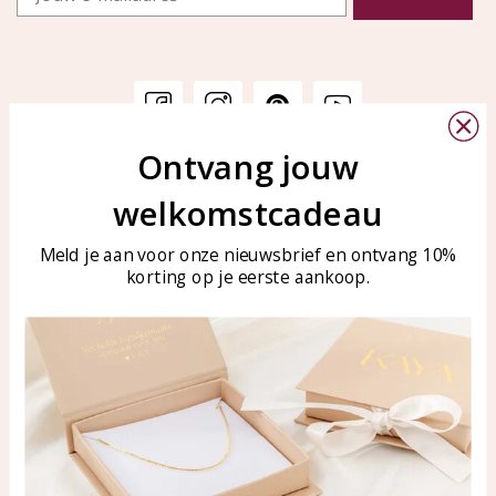
Ontvang jouw
Klantenservice
KAYA Sieraden
welkomstcadeau
Bellen of WhatsApp Ma-Vr
Veelgestelde vragen
tussen 09:00-17:00
Sieraden onderhouden
Meld je aan voor onze nieuwsbrief en ontvang 10%
Tel: 0850003187
korting op je eerste aankoop.
Blog
WhatsApp: 0850003187
klantenservice@kayasierade
n.nl
Producten
KAYA Sieraden
Alle producten
Over ons