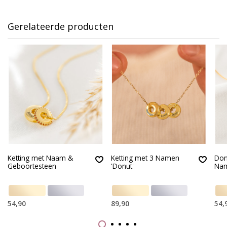
Gerelateerde producten
Ketting met Naam &
Ketting met 3 Namen
Donu
Geboortesteen
'Donut'
Na
54,90
89,90
54,