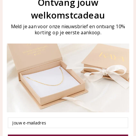
Ontvang jouw
Klantenservice
KAYA Sieraden
welkomstcadeau
Bellen of WhatsApp Ma-Vr
Veelgestelde vragen
tussen 09:00-17:00
Sieraden onderhouden
Meld je aan voor onze nieuwsbrief en ontvang 10%
Tel: 0850003187
korting op je eerste aankoop.
Blog
WhatsApp: 0850003187
klantenservice@kayasierade
n.nl
Producten
KAYA Sieraden
Alle producten
Over ons
Nieuwe producten
Samenwerken?
Aanbiedingen
Tips en Advies
Duurzaamheid
Email