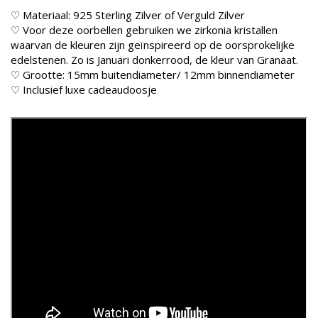
♡ Materiaal: 925 Sterling Zilver of Verguld Zilver
♡ Voor deze oorbellen gebruiken we zirkonia kristallen
waarvan de kleuren zijn geïnspireerd op de oorsprokelijke
edelstenen. Zo is Januari donkerrood, de kleur van Granaat.
♡ Grootte: 15mm buitendiameter/ 12mm binnendiameter
♡ Inclusief luxe cadeaudoosje