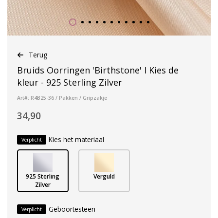
Terug
Bruids Oorringen 'Birthstone' I Kies de
kleur - 925 Sterling Zilver
Art#: R4B25-36 / Pakken / Gripzakje
34,90
Kies het materiaal
Verplicht
925 Sterling
Verguld
Zilver
Geboortesteen
Verplicht