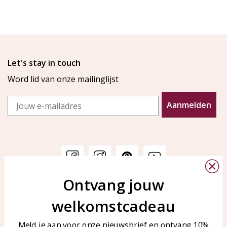
Let's stay in touch
Word lid van onze mailinglijst
Email
Aanmelden
Ontvang jouw
Klantenservice
KAYA Sieraden
welkomstcadeau
Bellen of WhatsApp Ma-Vr
Veelgestelde vragen
tussen 09:00-17:00
Sieraden onderhouden
Meld je aan voor onze nieuwsbrief en ontvang 10%