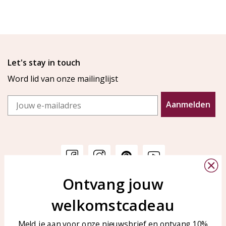
Let's stay in touch
Word lid van onze mailinglijst
Email
Aanmelden
Ontvang jouw
Klantenservice
KAYA Sieraden
welkomstcadeau
Bellen of WhatsApp Ma-Vr
Veelgestelde vragen
tussen 09:00-17:00
Sieraden onderhouden
Meld je aan voor onze nieuwsbrief en ontvang 10%