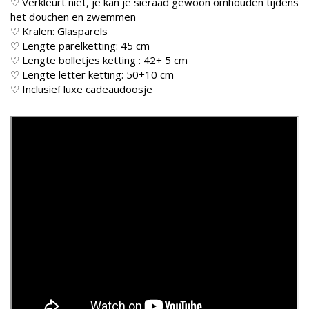
♡ Verkleurt niet, je kan je sieraad gewoon omhouden tijdens
het douchen en zwemmen
♡ Kralen: Glasparels
♡ Lengte parelketting: 45 cm
♡ Lengte bolletjes ketting : 42+ 5 cm
♡ Lengte letter ketting: 50+10 cm
♡ Inclusief luxe cadeaudoosje