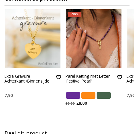
-30%
Extra Gravure
Parel Ketting met Letter
Ext
Achterkant /Binnenzijde
'Festival Pearl'
Ach
7,90
7,9
28,00
39,90
Deel dit product