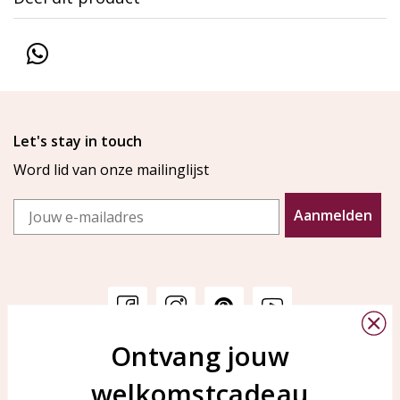
Let's stay in touch
Word lid van onze mailinglijst
Email
Aanmelden
Ontvang jouw
Klantenservice
KAYA Sieraden
welkomstcadeau
Bellen of WhatsApp Ma-Vr
Veelgestelde vragen