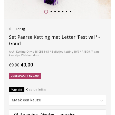
Terug
Set Paarse Ketting met Letter 'Festival ' -
Goud
Art#: Ketting Olivia R10B38-63 / Bolletjes ketting RVS / R4B79 /Paars
kwastje/ V Maken /Los
40,00
69,90
JE BESPAART €29,90
Kies de letter
Verplicht
Maak een keuze
Bezorging:
Dinsdag 11 augustus