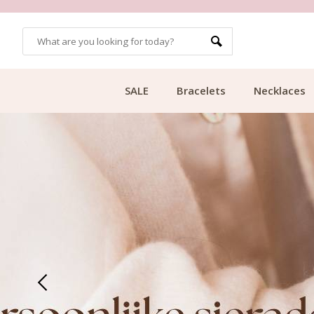
OMERS
FREE SHIPPING FROM €49.99
SALE
Bracelets
Necklaces