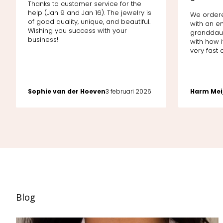
Thanks to customer service for the
help (Jan 9 and Jan 16). The jewelry is
We order
of good quality, unique, and beautiful.
with an e
Wishing you success with your
granddaug
business!
with how i
very fast d
Sophie van der Hoeven
3 februari 2026
Harm Mei
Blog