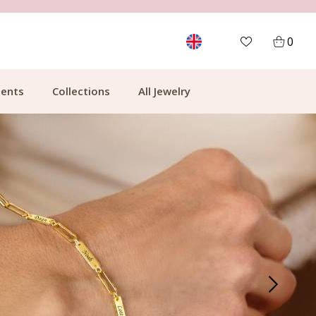
MORE THAN 700,000 SATISFIED CUSTOMERS
0
ents
Collections
All Jewelry