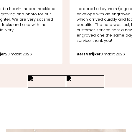
ed a heart-shaped necklace
I ordered a keychain (a gol
ngraving and photo for our
envelope with an engraved 
hter. We are very satisfied
which arrived quickly and l
t looks and also with the
beautiful. The note was lost, 
elivery.
customer service sent a ne
engraved one the same day
service, thank you!
jer
20 maart 2026
Bert Strijker
3 maart 2026