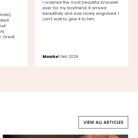
I ordered the most beautiful bracelet
ever for my boyfriend. It arrived
d
beautifully and was nicely engraved. I
note),
can’t wait to give it to him.
ooked
but
wly
. Great
Maaike
5 feb 2026
VIEW ALL ARTICLES