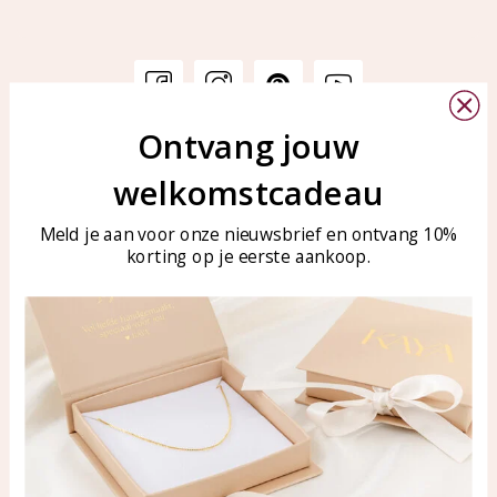
Ontvang jouw
Customer service
KAYA Sieraden
welkomstcadeau
Bellen of WhatsApp Ma-Vr
Customer service
tussen 09:00-17:00
Care for your jewelry
Meld je aan voor onze nieuwsbrief en ontvang 10%
Tel: 0850003187
korting op je eerste aankoop.
Blog
WhatsApp: 0850003187
klantenservice@kayasierade
n.nl
Products
KAYA Sieraden
All products
About
New products
test