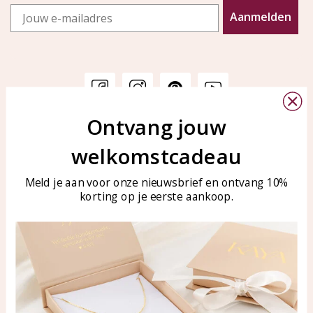
Email
Aanmelden
Ontvang jouw
Customer service
KAYA Sieraden
welkomstcadeau
Bellen of WhatsApp Ma-Vr
Customer service
tussen 09:00-17:00
Care for your jewelry
Meld je aan voor onze nieuwsbrief en ontvang 10%
Tel: 0850003187
korting op je eerste aankoop.
Blog
WhatsApp: 0850003187
klantenservice@kayasierade
n.nl
Products
KAYA Sieraden