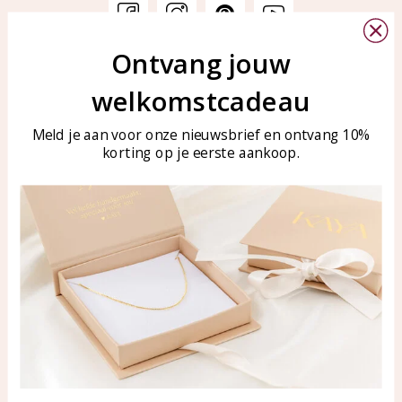
Ontvang jouw
Customer service
KAYA Sieraden
welkomstcadeau
Bellen of WhatsApp Ma-Vr
Customer service
tussen 09:00-17:00
Care for your jewelry
Meld je aan voor onze nieuwsbrief en ontvang 10%
Tel: 0850003187
korting op je eerste aankoop.
Blog
WhatsApp: 0850003187
klantenservice@kayasierade
n.nl
Products
KAYA Sieraden
All products
About
New products
test
Offers
Tips en Advies
Duurzaamheid