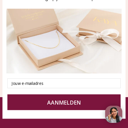
WhatsApp: 0850003187
klantenservice@kayasierade
n.nl
Products
KAYA Sieraden
All products
About
New products
test
Offers
Tips en Advies
Duurzaamheid
Email
AANMELDEN
© KAYA jewels webshop - a beautiful memory
Terms and Conditions
Disclaimer
Privacy policy
Sitemap