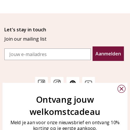
Let's stay in touch
Join our mailing list
Email
Aanmelden
Ontvang jouw
Customer service
KAYA Sieraden
welkomstcadeau
Bellen of WhatsApp Ma-Vr
Customer service
tussen 09:00-17:00
Care for your jewelry
Meld je aan voor onze nieuwsbrief en ontvang 10%
Tel: 0850003187
korting op je eerste aankoop.
Blog