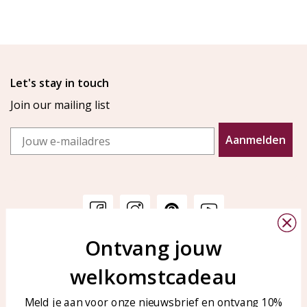
Let's stay in touch
Join our mailing list
Email
Aanmelden
Ontvang jouw
Customer service
KAYA Sieraden
welkomstcadeau
Bellen of WhatsApp Ma-Vr
Customer service
tussen 09:00-17:00
Care for your jewelry
Meld je aan voor onze nieuwsbrief en ontvang 10%
Tel: 0850003187