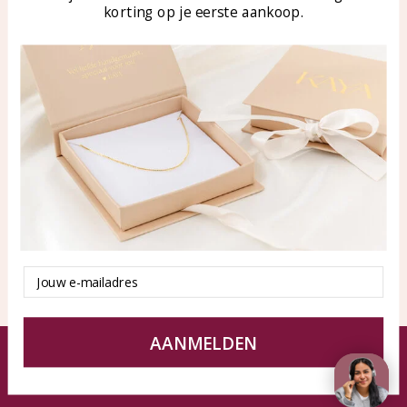
korting op je eerste aankoop.
Blog
WhatsApp: 0850003187
klantenservice@kayasierade
n.nl
Products
KAYA Sieraden
All products
About
New products
test
Offers
Tips en Advies
Duurzaamheid
Email
AANMELDEN
© KAYA jewels webshop - a beautiful memory
Terms and Conditions
Disclaimer
Privacy policy
Sitemap