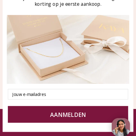
korting op je eerste aankoop.
Blog
WhatsApp: 0850003187
klantenservice@kayasierade
n.nl
Products
KAYA Sieraden
All products
About
New products
test
Offers
Tips en Advies
Duurzaamheid
Email
AANMELDEN
© KAYA jewels webshop - a beautiful memory
Terms and Conditions
Disclaimer
Privacy policy
Sitemap