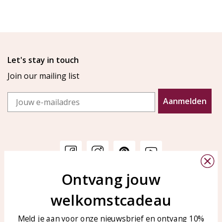
Let's stay in touch
Join our mailing list
Email
Aanmelden
Ontvang jouw
Customer service
KAYA Sieraden
welkomstcadeau
Bellen of WhatsApp Ma-Vr
Customer service
tussen 09:00-17:00
Care for your jewelry
Meld je aan voor onze nieuwsbrief en ontvang 10%
Tel: 0850003187