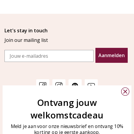
Let's stay in touch
Join our mailing list
Email
Aanmelden
Ontvang jouw
Customer service
KAYA Sieraden
welkomstcadeau
Bellen of WhatsApp Ma-Vr
Customer service
tussen 09:00-17:00
Care for your jewelry
Meld je aan voor onze nieuwsbrief en ontvang 10%
Tel: 0850003187
korting op je eerste aankoop.
Blog