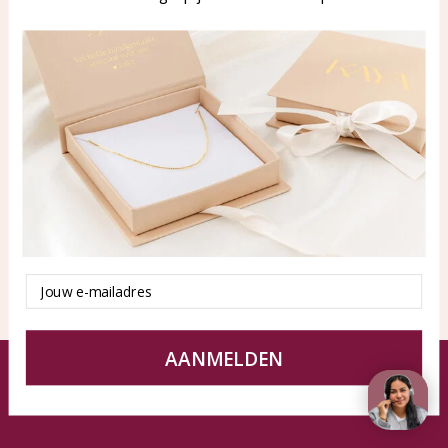
WhatsApp: 0850003187
klantenservice@kayasierade
n.nl
Products
KAYA Sieraden
All products
About
New products
test
Offers
Tips en Advies
Duurzaamheid
Email
AANMELDEN
© KAYA jewels webshop - a beautiful memory
Terms and Conditions
Disclaimer
Privacy policy
Sitemap