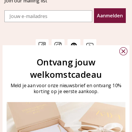
Join our mailing list
Email
Aanmelden
Ontvang jouw
Customer service
KAYA Sieraden
welkomstcadeau
Bellen of WhatsApp Ma-Vr
Customer service
tussen 09:00-17:00
Care for your jewelry
Meld je aan voor onze nieuwsbrief en ontvang 10%
Tel: 0850003187
korting op je eerste aankoop.
Blog
WhatsApp: 0850003187
klantenservice@kayasierade
n.nl