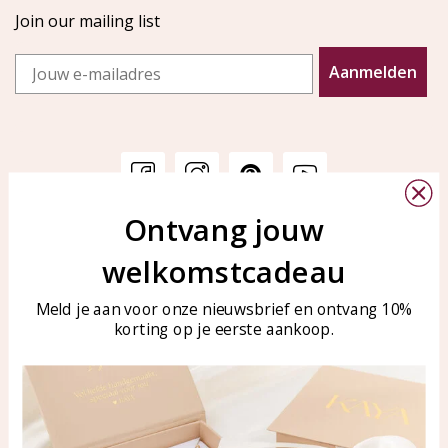
Join our mailing list
Email
Aanmelden
Ontvang jouw
Customer service
KAYA Sieraden
welkomstcadeau
Bellen of WhatsApp Ma-Vr
Customer service
tussen 09:00-17:00
Care for your jewelry
Meld je aan voor onze nieuwsbrief en ontvang 10%
Tel: 0850003187
korting op je eerste aankoop.
Blog
WhatsApp: 0850003187
klantenservice@kayasierade
n.nl