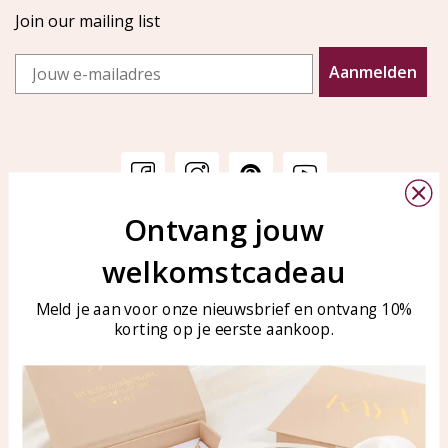
Join our mailing list
Email
Aanmelden
Ontvang jouw
Customer service
KAYA Sieraden
welkomstcadeau
Bellen of WhatsApp Ma-Vr
Customer service
tussen 09:00-17:00
Care for your jewelry
Meld je aan voor onze nieuwsbrief en ontvang 10%
Tel: 0850003187
korting op je eerste aankoop.
Blog
WhatsApp: 0850003187
klantenservice@kayasierade
n.nl