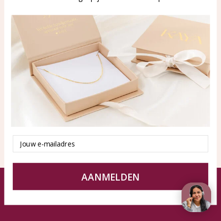
WhatsApp: 0850003187
klantenservice@kayasierade
n.nl
Products
KAYA Sieraden
All products
About
New products
test
Offers
Tips en Advies
Duurzaamheid
Email
AANMELDEN
© KAYA jewels webshop - a beautiful memory
Terms and Conditions
Disclaimer
Privacy policy
Sitemap