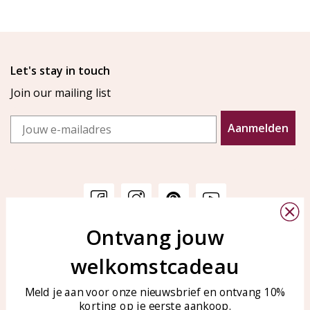
Let's stay in touch
Join our mailing list
Email
Aanmelden
Ontvang jouw
Customer service
KAYA Sieraden
welkomstcadeau
Bellen of WhatsApp Ma-Vr
Customer service
tussen 09:00-17:00
Care for your jewelry
Meld je aan voor onze nieuwsbrief en ontvang 10%
Tel: 0850003187
korting op je eerste aankoop.
Blog