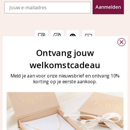
Email
Aanmelden
Ontvang jouw
Customer service
KAYA Sieraden
welkomstcadeau
Bellen of WhatsApp Ma-Vr
Customer service
tussen 09:00-17:00
Care for your jewelry
Meld je aan voor onze nieuwsbrief en ontvang 10%
Tel: 0850003187
korting op je eerste aankoop.
Blog
WhatsApp: 0850003187
klantenservice@kayasierade
n.nl
Products
KAYA Sieraden