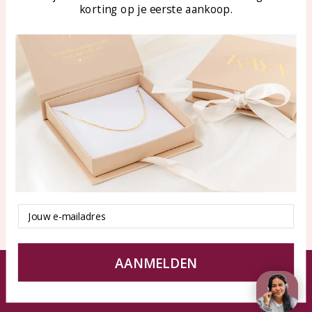
korting op je eerste aankoop.
Blog
WhatsApp: 0850003187
klantenservice@kayasierade
n.nl
Products
KAYA Sieraden
All products
About
New products
test
Offers
Tips en Advies
Duurzaamheid
Email
AANMELDEN
© KAYA jewels webshop - a beautiful memory
Terms and Conditions
Disclaimer
Privacy policy
Sitemap