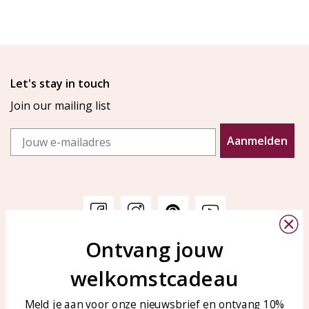
Let's stay in touch
Join our mailing list
Email
Aanmelden
Ontvang jouw
Customer service
KAYA Sieraden
welkomstcadeau
Bellen of WhatsApp Ma-Vr
Customer service
tussen 09:00-17:00
Care for your jewelry
Meld je aan voor onze nieuwsbrief en ontvang 10%
Tel: 0850003187