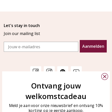
Let's stay in touch
Join our mailing list
Email
Aanmelden
Ontvang jouw
Customer service
KAYA Sieraden
welkomstcadeau
Bellen of WhatsApp Ma-Vr
Customer service
tussen 09:00-17:00
Care for your jewelry
Meld je aan voor onze nieuwsbrief en ontvang 10%
Tel: 0850003187
korting op je eerste aankoop.
Blog