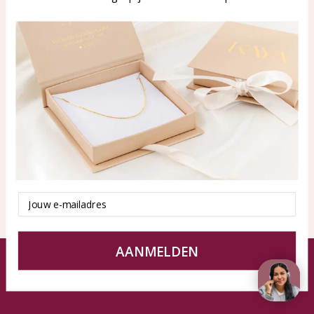
WhatsApp: 0850003187
klantenservice@kayasierade
n.nl
Products
KAYA Sieraden
All products
About
New products
test
Offers
Tips en Advies
Duurzaamheid
Email
AANMELDEN
© KAYA jewels webshop - a beautiful memory
Terms and Conditions
Disclaimer
Privacy policy
Sitemap