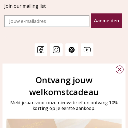
Join our mailing list
Email
Aanmelden
Customer service
KAYA Sieraden
Bellen of WhatsApp Ma-Vr
Ontvang jouw
Customer service
tussen 09:00-17:00
Care for your jewelry
welkomstcadeau
Tel: 0850003187
Blog
WhatsApp: 0850003187
Meld je aan voor onze nieuwsbrief en ontvang 10%
klantenservice@kayasierade
korting op je eerste aankoop.
n.nl