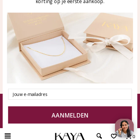
korting op je eerste aankoop.
n.nl
Products
KAYA Sieraden
All products
About
New products
test
Offers
Tips en Advies
Duurzaamheid
Email
© KAYA jewels webshop - a beautiful memory
Terms and Conditions
Disclaimer
Privacy policy
Sitemap
AANMELDEN
0