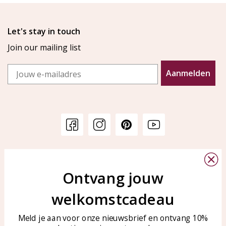
Let's stay in touch
Join our mailing list
Email
Aanmelden
Customer service
KAYA Sieraden
Bellen of WhatsApp Ma-Vr
Ontvang jouw
Customer service
tussen 09:00-17:00
Care for your jewelry
welkomstcadeau
Tel: 0850003187
Blog
WhatsApp: 0850003187
Meld je aan voor onze nieuwsbrief en ontvang 10%
klantenservice@kayasierade