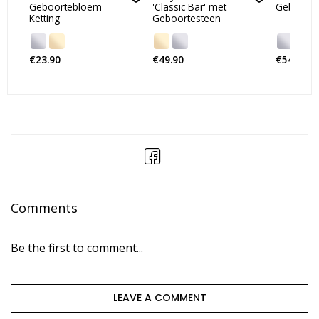
Geboortebloem
'Classic Bar' met
Geboorte
Ketting
Geboortesteen
€23.90
€49.90
€54.90
Comments
Be the first to comment...
LEAVE A COMMENT