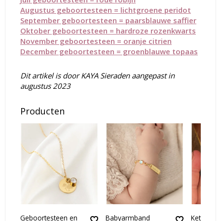
Augustus geboortesteen = lichtgroene peridot
September geboortesteen = paarsblauwe saffier
Oktober geboortesteen = hardroze rozenkwarts
November geboortesteen = oranje citrien
December geboortesteen = groenblauwe topaas
Dit artikel is door KAYA Sieraden aangepast in
augustus 2023
Producten
Geboortesteen en
Babyarmband
Ketting m