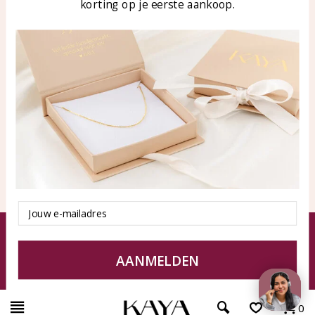
klantenservice@kayasierade
korting op je eerste aankoop.
n.nl
Products
KAYA Sieraden
All products
About
New products
test
Offers
Tips en Advies
Duurzaamheid
Email
© KAYA jewels webshop - a beautiful memory
Terms and Conditions
Disclaimer
Privacy policy
Sitemap
AANMELDEN
0