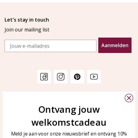
Let's stay in touch
Join our mailing list
Email
Aanmelden
Customer service
KAYA Sieraden
Bellen of WhatsApp Ma-Vr
Ontvang jouw
Customer service
tussen 09:00-17:00
Care for your jewelry
welkomstcadeau
Tel: 0850003187
Blog
WhatsApp: 0850003187
Meld je aan voor onze nieuwsbrief en ontvang 10%